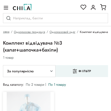
кольоровій гамі
Головна
Одноразова продукція
Одноразовий одяг
Комплект відвідувача
Комплект відвідувача №3
(халат+шапочка+бахіли)
1 товар
За популярністю
ФІЛЬТР
Вид каталогу:
По 2 товари
По 1 товару