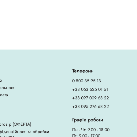
я
Телефони
ю
0 800 35 95 13
яльності
+38 063 625 01 61
плата
+38 097 009 68 22
+38 095 276 68 22
Графік роботи
оговір (ОФЕРТА)
Пн - Чт: 9.00 - 18.00
фіденційності та обробки
Пт: 9.00 - 17.00
х даних