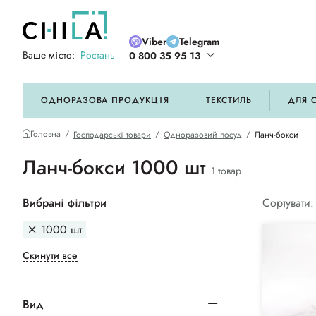
Viber
Telegram
Ваше місто:
Ростань
0 800 35 95 13
ій кольоровій гамі
ОДНОРАЗОВА ПРОДУКЦІЯ
ТЕКСТИЛЬ
ДЛЯ 
Головна
Господарські товари
Одноразовий посуд
Ланч-бокси
Ланч-бокси 1000 шт
1 товар
Вибрані фільтри
Сортувати:
1000 шт
Скинути все
Вид