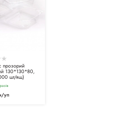
с прозорий
ий 130*130*80,
000 шт/ящ)
разiв
н/уп