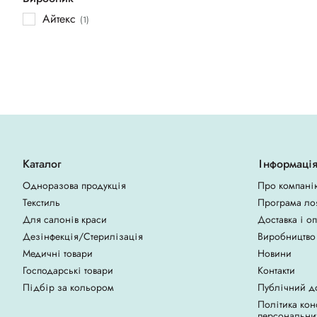
Айтекс
(1)
Каталог
Інформаці
Одноразова продукція
Про компані
Текстиль
Програма ло
Для салонів краси
Доставка і о
Дезінфекція/Стерилізація
Виробництво
Медичні товари
Новини
Господарські товари
Контакти
Підбір за кольором
Публічний д
Політика кон
персональни