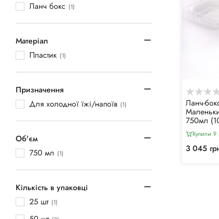
Ланч бокс
(1)
Матеріал
Пластик
(1)
Призначення
Ланч-бок
Для холодної їжі/напоїв
(1)
Маленьк
750мл (1
Купили 9 
Об'єм
3 045 гр
750 мл
(1)
Кількість в упаковці
25 шт
(1)
50 шт