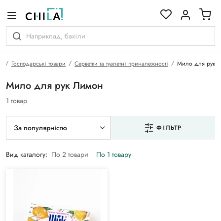
кольоровій гамі
а
Господарські товари
Серветки та туалетні приналежності
Мило для рук
Мило для рук Лимон
1 товар
За популярністю
ФІЛЬТР
Вид каталогу:
По 2 товари
По 1 товару