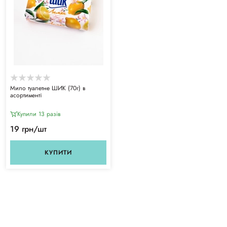
Мило туалетне ШИК (70г) в
асортименті
Купили 13 разiв
19 грн/шт
КУПИТИ