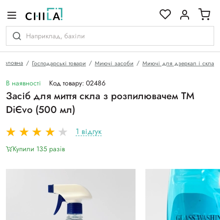
кольоровій гамі
Головна
Господарські товари
Миючі засоби
Миючі для дзеркал і скла
В наявності
Код товару: 02486
Засіб для миття скла з розпилювачем ТМ
DiЄvo (500 мл)
1 відгук
Купили 135 разiв