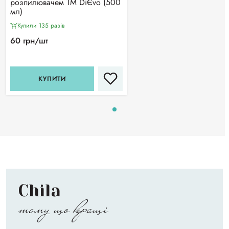
розпилювачем ТМ DiЄvo (500
мл)
Купили 135 разiв
60 грн/шт
КУПИТИ
Chila
тому що кращі