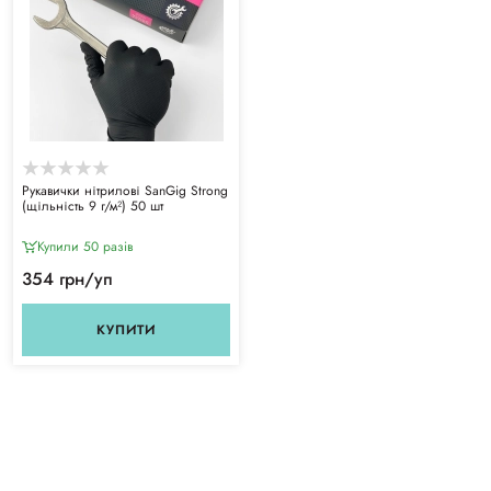
Рукавички нітрилові SanGig Strong
(щільність 9 г/м²) 50 шт
Купили 50 разiв
354 грн/уп
КУПИТИ