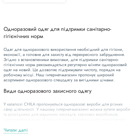
Одноразовий одяг для підтримки санітарно-
гігієнічних норм
Одяг для одноразового використання необхідний для гігієни,
економії, а головне для захисту від перехресного забруднення.
Згідно з встановленими вимогами, для підтримки санітарно-
гігієнічних норм рекомендується регулярно міняти одноразовий
одяг на новий. Це дозволяє підтримувати чистоту, порядок на
робочому місці. Наш інтернет-магазин пропонує широкий
асортимент одноразового спецодягу за вигідними цінами.
Види одноразового захисного одягу
У каталозі CHILA пропонуються одноразові вироби для різних
сфер діяльності. У нашому інтернет-магазині можна купити вироби
та розхідники для медичних закладів, харчових виробництв,
салонів краси тощо. У розділі одноразового одягу представлені
такі види продукції:
Читати далі