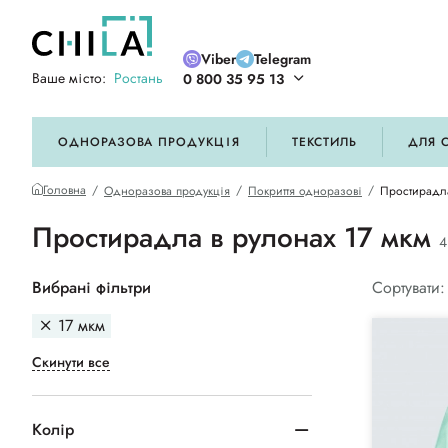
Viber
Telegram
Ваше місто:
Ростань
0 800 35 95 13
ій кольоровій гамі
ОДНОРАЗОВА ПРОДУКЦІЯ
ТЕКСТИЛЬ
ДЛЯ 
Головна
Одноразова продукція
Покриття одноразові
Простирадл
Простирадла в рулонах 17 мкм
4
Вибрані фільтри
Сортувати:
17 мкм
Скинути все
Колір