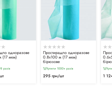
дло одноразове
Простирадло одноразове
Прос
 (17 мкм)
0.8х100 м (17 мкм)
0.6х
бірюзове
бірю
8 разiв
Купили 1000+ разiв
Куп
шт
295 грн/шт
1 12