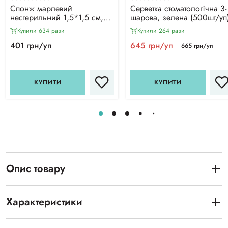
Спонж марлевий
Серветка стоматологічна 3-
нестерильний 1,5*1,5 см,
шарова, зелена (500шт/уп
d=2,5 см (250 шт/уп)
Купили 634 рази
Купили 264 рази
401 грн/уп
645 грн/уп
665 грн/уп
КУПИТИ
КУПИТИ
Опис товару
Характеристики