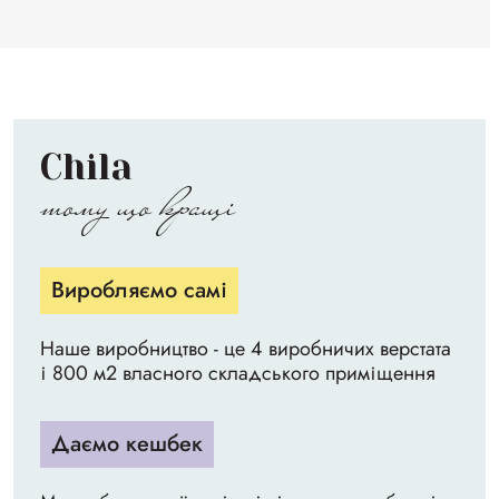
Chila
тому що кращі
Виробляємо самі
Наше виробництво - це 4 виробничих верстата
і 800 м2 власного складського приміщення
Даємо кешбек