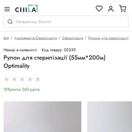
кольоровій гамі
ловна
Дезінфекція/Стерилізація
Стерилізація
Рулони для стерилізації
Немає в наявності
Код товару: 02339
Рулон для стерилізації (55мм*200м)
Optimality
Купили 260 разiв