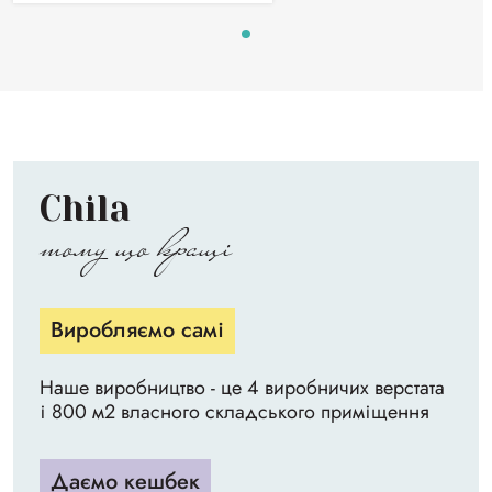
Chila
тому що кращі
Виробляємо самі
Наше виробництво - це 4 виробничих верстата
і 800 м2 власного складського приміщення
Даємо кешбек