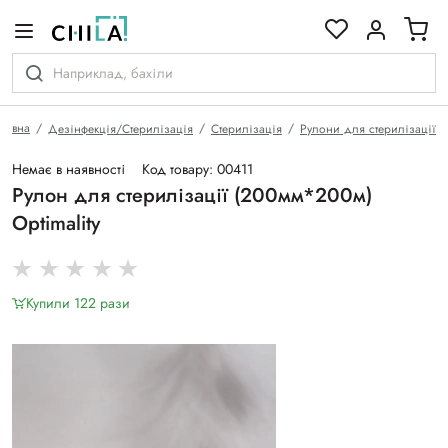
кольоровій гамі
ловна
Дезінфекція/Стерилізація
Стерилізація
Рулони для стерилізації
Немає в наявності
Код товару: 00411
Рулон для стерилізації (200мм*200м)
Optimality
Купили 122 рази