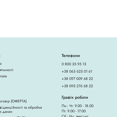
я
Телефони
ю
0 800 35 95 13
яльності
+38 063 625 01 61
плата
+38 097 009 68 22
+38 095 276 68 22
Графік роботи
оговір (ОФЕРТА)
Пн - Чт: 9.00 - 18.00
фіденційності та обробки
Пт: 9.00 - 17.00
х даних
Сб - Нд: вихідні