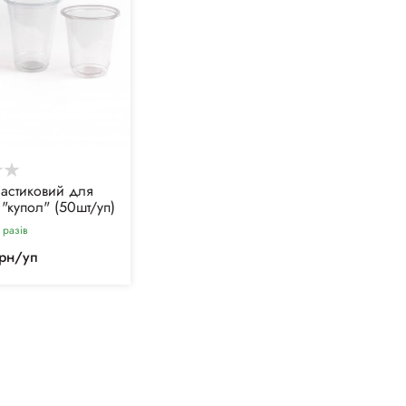
ластиковий для
 "купол" (50шт/уп)
 разiв
грн/уп