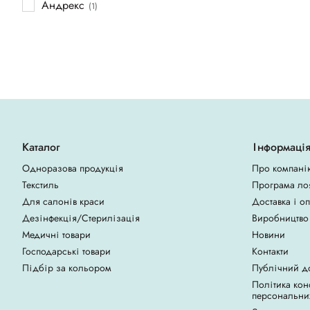
Андрекс
(1)
Каталог
Інформаці
Одноразова продукція
Про компані
Текстиль
Програма ло
Для салонів краси
Доставка і о
Дезінфекція/Стерилізація
Виробництво
Медичні товари
Новини
Господарські товари
Контакти
Підбір за кольором
Публічний д
Політика кон
персональни