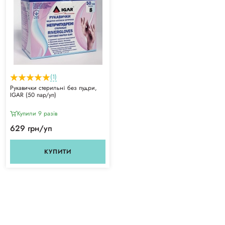
(1)
Рукавички стерильні без пудри,
IGAR (50 пар/уп)
Купили 9 разiв
629 грн/уп
КУПИТИ