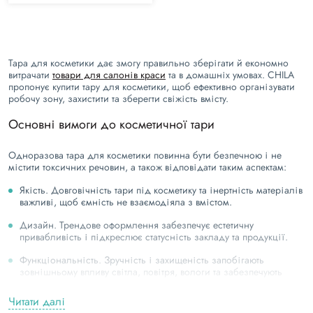
Тара для косметики дає змогу правильно зберігати й економно
витрачати
товари для салонів краси
та в домашніх умовах. CHILA
пропонує купити тару для косметики, щоб ефективно організувати
робочу зону, захистити та зберегти свіжість вмісту.
Основні вимоги до косметичної тари
Одноразова тара для косметики повинна бути безпечною і не
містити токсичних речовин, а також відповідати таким аспектам:
Якість. Довговічність тари під косметику та інертність матеріалів
важливі, щоб ємність не взаємодіяла з вмістом.
Дизайн. Трендове оформлення забезпечує естетичну
привабливість і підкреслює статусність закладу та продукції.
Функціональність. Зручність і захищеність запобігають
зовнішньому впливу світла, повітря, вологи та забезпечують
комфорт під час експлуатації косметики.
Читати далі