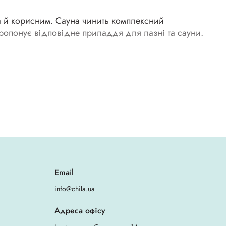
а й корисним. Сауна чинить комплексний
пропонує відповідне приладдя для лазні та сауни.
ищає волосся від шкідливого впливу високих
форму.
Email
info@chila.ua
ьність матеріалу і зручність фасону (повинна
Адреса офісу