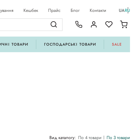
ування
Кешбек
Прайс
Блог
Контакти
UA
RU
ИЧНІ ТОВАРИ
ГОСПОДАРСЬКІ ТОВАРИ
SALE
Вид каталогу:
По 4 товари
По 3 товари