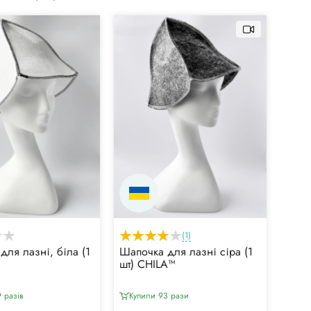
(1)
для лазні, біла (1
Шапочка для лазні сіра (1
шт) CHILA™
 разiв
Купили 93 рази