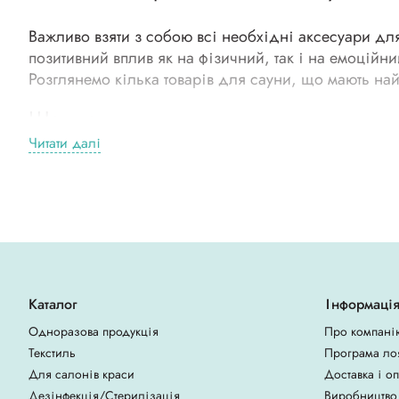
Важливо взяти з собою всі необхідні аксесуари дл
позитивний вплив як на фізичний, так і на емоцій
Розглянемо кілька товарів для сауни, що мають на
Шапки
Читати далі
При відвідуванні парних, саун, лазень шапочка за
температур. У цьому випадку матеріал шапки відігр
Шерсть – натуральний матеріал, який відмінно у
Голкопробивне волокно – довговічний, стійкий д
Фліс – легкий і м'який, швидко сохне. Саме такі
Каталог
Інформаці
Одноразова продукція
Про компані
Шапки для лазні
продаються універсальних розмірі
Текстиль
Програма ло
закривати вуха і потилицю).
Для салонів краси
Доставка і о
Капці
Дезінфекція/Стерилізація
Виробництво