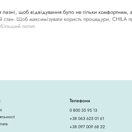
я лазні, щоб відвідування було не тільки комфортним, 
ний стан. Щоб максимізувати користь процедури, CHILA 
йбільший попит.
побігає перегріванню голови. Також такий аксесуар зах
ає важливу роль:
тримує тепло і добре вбирає вологу.
о високих температур матеріал, який відмінно тримає 
 моделі є в продажу на сайті CHILA.
я
Телефони
ю
0 800 35 95 13
в. Під час вибору шапки важливо звернути увагу на щіл
яльності
+38 063 625 01 61
плата
+38 097 009 68 22