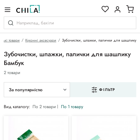
кольоровій гамі
ські товари
Кухонні аксесуари
Зубочистки, шпажки, палички для шашлику
Зубочистки, шпажки, палички для шашлику
Бамбук
2 товари
За популярністю
ФІЛЬТР
Вид каталогу:
По 2 товари
По 1 товару