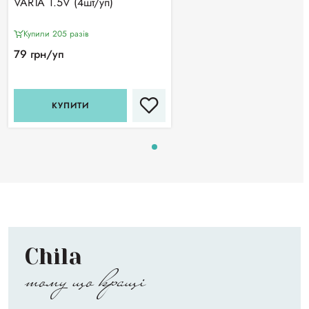
VARTA 1.5V (4шт/уп)
Купили 205 разiв
79 грн/уп
КУПИТИ
Chila
тому що кращі