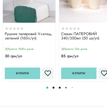
Рушник паперовий V-склад,
Стакан ПАПЕРОВИЙ
зелений (160л/уп)
340/350мл (50 шт/уп)
Купили 1000+ разiв
Купили 536 разiв
30 грн/уп
85 грн/уп
КУПИТИ
КУПИТИ