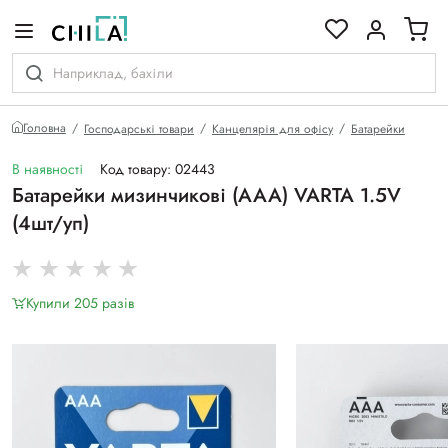
кольоровій гамі
Головна
Господарські товари
Канцелярія для офісу
Батарейки
В наявності
Код товару: 02443
Батарейки мизинчикові (ААА) VARTA 1.5V
(4шт/уп)
Купили 205 разiв