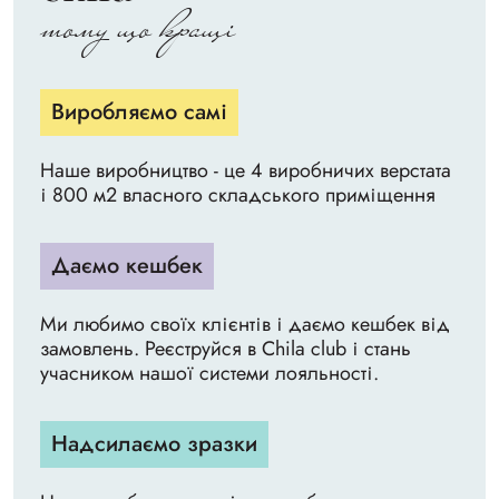
тому що кращі
Виробляємо самі
Наше виробництво - це 4 виробничих верстата
і 800 м2 власного складського приміщення
Даємо кешбек
Ми любимо своїх клієнтів і даємо кешбек від
замовлень. Реєструйся в Chila club і стань
учасником нашої системи лояльності.
Надсилаємо зразки