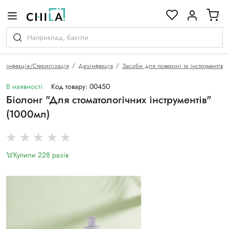
кольоровій гамі
езінфекція/Стерилізація
Дезінфекція
Засоби для поверхні та інструментів
В наявності
Код товару: 00450
Біолонг "Для стоматологічних інструментів"
(1000мл)
Купили 228 разiв