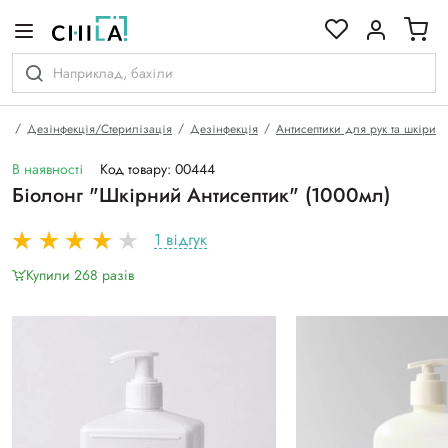
кольоровій гамі
на
Дезінфекція/Стерилізація
Дезінфекція
Антисептики для рук та шкіри
В наявності
Код товару: 00444
Біолонг "Шкірний Антисептик" (1000мл)
1 відгук
Купили 268 разiв