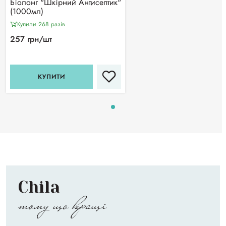
Біолонг "Шкірний Антисептик"
(1000мл)
Купили 268 разiв
257 грн/шт
КУПИТИ
Chila
тому що кращі