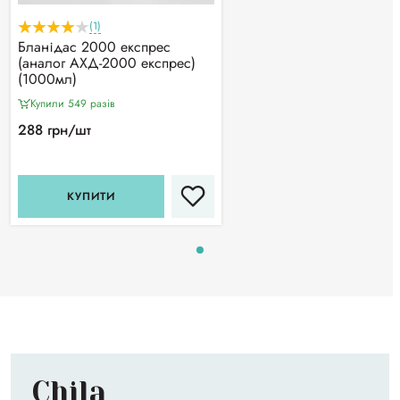
(1)
Бланідас 2000 експрес
(аналог АХД-2000 експрес)
(1000мл)
Купили 549 разiв
288 грн/шт
КУПИТИ
Chila