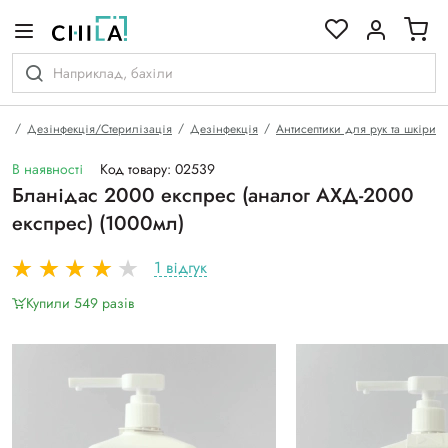
кольоровій гамі
на
Дезінфекція/Стерилізація
Дезінфекція
Антисептики для рук та шкіри
В наявності
Код товару: 02539
Бланідас 2000 експрес (аналог АХД-2000
експрес) (1000мл)
1 відгук
Купили 549 разiв