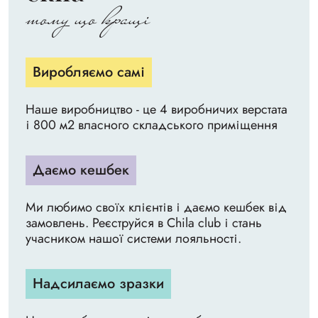
тому що кращі
Виробляємо самі
Наше виробництво - це 4 виробничих верстата
і 800 м2 власного складського приміщення
Даємо кешбек
Ми любимо своїх клієнтів і даємо кешбек від
замовлень. Реєструйся в Chila club і стань
учасником нашої системи лояльності.
Надсилаємо зразки