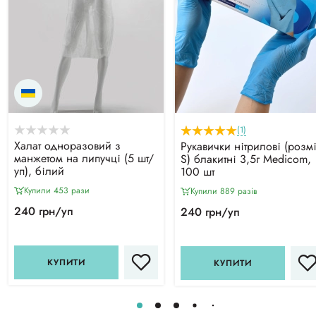
(1)
Халат одноразовий з
Рукавички нітрилові (розм
манжетом на липучці (5 шт/
S) блакитні 3,5г Medicom,
уп), білий
100 шт
Купили 453 рази
Купили 889 разiв
240 грн/уп
240 грн/уп
КУПИТИ
КУПИТИ