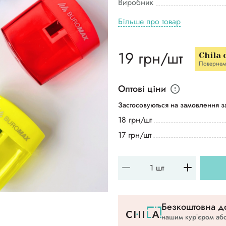
Виробник
Більше про товар
19 грн/шт
Chila 
Повернем
Оптові ціни
Застосовуються на замовлення за
18 грн/шт
17 грн/шт
Безкоштовна до
нашим курʼєром або