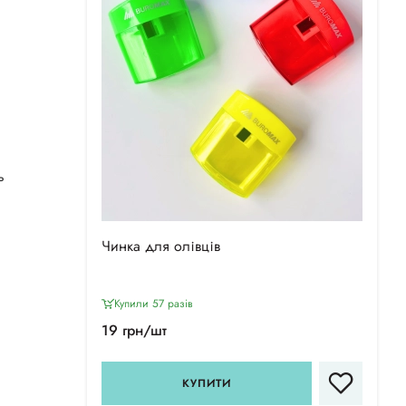
ь
Чинка для олівців
Купили 57 разiв
19 грн/шт
КУПИТИ