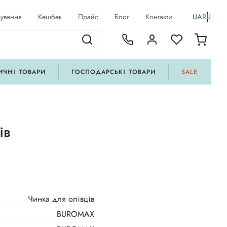
ування
Кешбек
Прайс
Блог
Контакти
UA
RU
ИЧНІ ТОВАРИ
ГОСПОДАРСЬКІ ТОВАРИ
SALE
ів
Чинка для олівців
BUROMAX