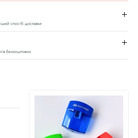
іший спосіб доставки
нів безкоштовно