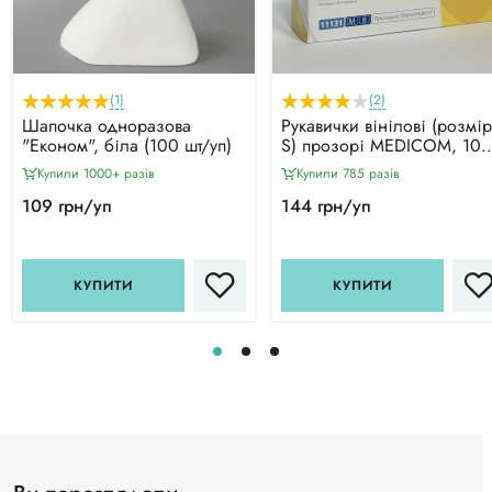
(1)
(2)
Шапочка одноразова
Рукавички вінілові (розмір
"Економ", біла (100 шт/уп)
S) прозорі MEDICOM, 100
шт
Купили 1000+ разiв
Купили 785 разiв
109 грн/уп
144 грн/уп
КУПИТИ
КУПИТИ