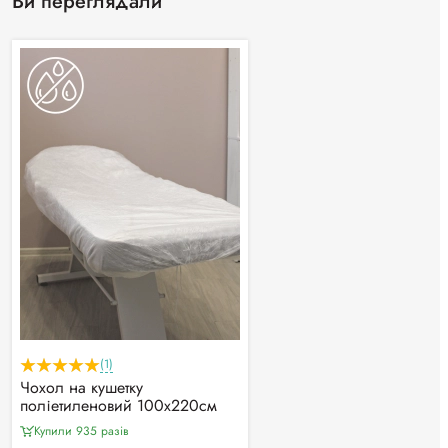
Ви переглядали
(1)
Чохол на кушетку
поліетиленовий 100х220см
Купили 935 разiв