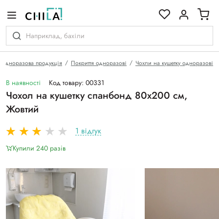
кольоровій гамі
Одноразова продукція
Покриття одноразові
Чохли на кушетку одноразові
В наявності
Код товару: 00331
Чохол на кушетку спанбонд 80х200 см,
Жовтий
1 відгук
Купили 240 разiв