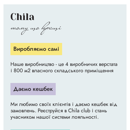
Chila
тому що кращі
Виробляємо самі
Наше виробництво - це 4 виробничих верстата
і 800 м2 власного складського приміщення
Даємо кешбек
Ми любимо своїх клієнтів і даємо кешбек від
замовлень. Реєструйся в Chila club і стань
учасником нашої системи лояльності.