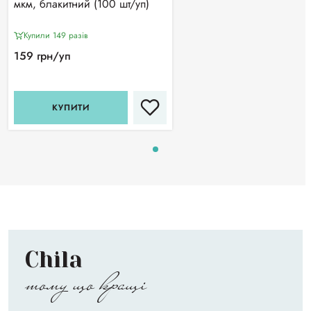
мкм, блакитний (100 шт/уп)
Купили 149 разiв
159 грн/уп
КУПИТИ
Chila
тому що кращі