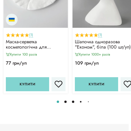
(1)
(1)
Маска-серветка
Шапочка одноразова
косметологічна для
"Економ", біла (100 шт/уп)
обличчя, спанлейс (50шт/
Купили 100 разiв
Купили 1000+ разiв
уп)
77 грн/уп
109 грн/уп
КУПИТИ
КУПИТИ