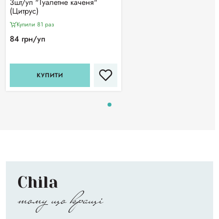
3шт/уп "Туалетне каченя"
(Цитрус)
Купили 81 раз
84 грн/уп
КУПИТИ
Chila
тому що кращі