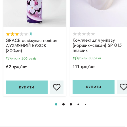
(1)
Комплект для унітазу
GRACE освіжувач повітря
(йоршик+стакан) SР 015
ДУХМЯНИЙ БУЗОК
пластик
(300мл)
Купили 30 разiв
Купили 206 разiв
111 грн/шт
62 грн/шт
КУПИТИ
КУПИТИ