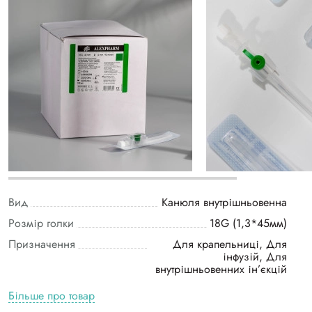
Вид
Канюля внутрішньовенна
Розмір голки
18G (1,3*45мм)
Призначення
Для крапельниці, Для
інфузій, Для
внутрішньовенних ін’єкцій
Більше про товар