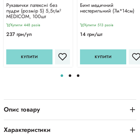
Рукавички латексні без
Бинт медичний
пудри (розмір S) 5,5г/м²
нестерильний (7м*14см)
MEDICOM, 100шт
Купили 448 разiв
Купили 513 разiв
237 грн/уп
14 грн/шт
КУПИТИ
КУПИТИ
Опис товару
Характеристики