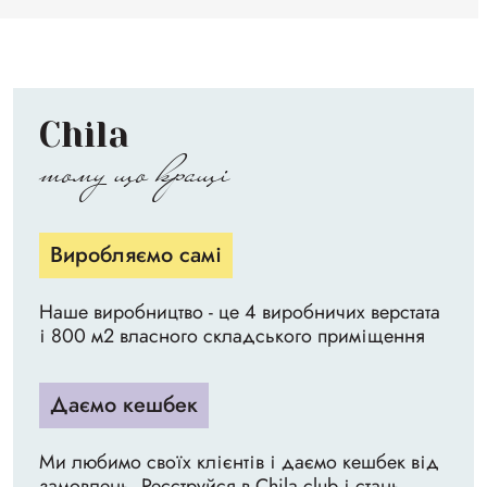
Chila
тому що кращі
Виробляємо самі
Наше виробництво - це 4 виробничих верстата
і 800 м2 власного складського приміщення
Даємо кешбек
Ми любимо своїх клієнтів і даємо кешбек від
замовлень. Реєструйся в Chila club і стань