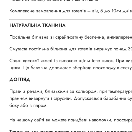
Комплексне замовлення для готелів – від 5 до 10-ти днів
НАТУРАЛЬНА ТКАНИНА
Постільна білизна зі страйп-сатину безпечна, антиалергенн
Смугаста постільна білизна для готелів витримує понад 30
Сатин високої якості із високою щільністю ниток. При ви
нитка. Ця бавовна допомагає зберігати прохолоду в спеку 
ДОГЛЯД
Прати з речами, близькими за кольором, при температур
пранням вивернути і струсити. Допускається барабанне 
боку або з паром.
На нашому сайті ви можете придбати наволочки, простирад
Також за додаткову оплату можна додати до комплект