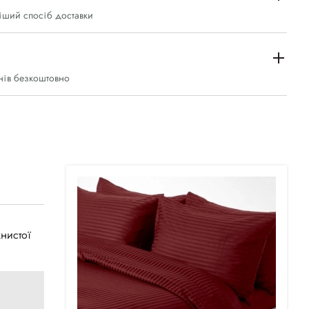
іший спосіб доставки
нів безкоштовно
нистої