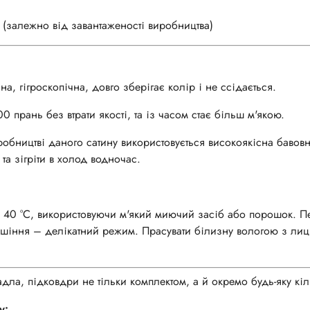
 (залежно від завантаженості виробництва)
а, гігроскопічна, довго зберігає колір і не ссідається.
0 прань без втрати якості, та із часом стає більш м'якою.
робництві даного сатину використовується високоякісна бавов
та зігріти в холод водночас.
і 40 °С, використовуючи м'який миючий засіб або порошок. П
сушіння – делікатний режим. Прасувати білизну вологою з лиц
ла, підковдри не тільки комплектом, а й окремо будь-яку кіль
у: