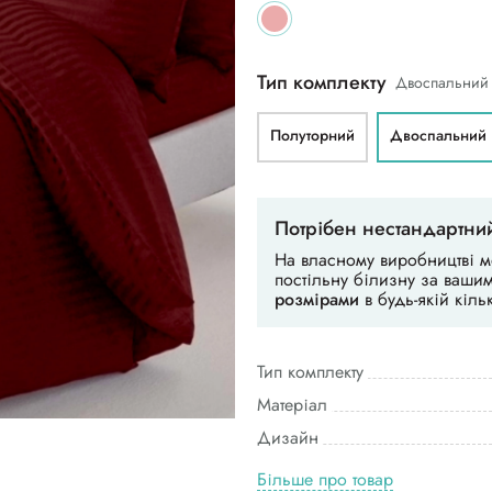
Тип комплекту
Двоспальний
Полуторний
Двоспальний
Потрібен нестандартни
На власному виробництві 
постільну білизну за ваш
розмірами
в будь-якій кільк
Тип комплекту
Матеріал
Дизайн
Більше про товар