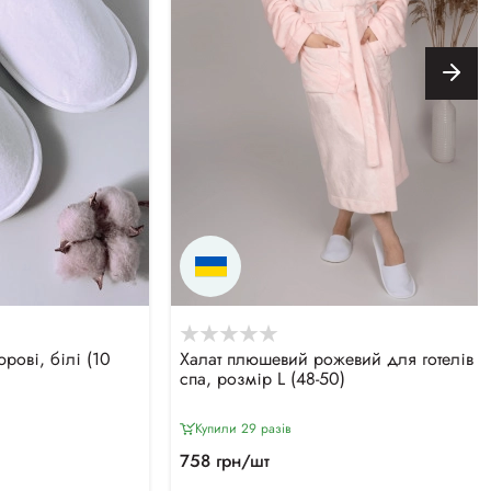
рові, білі (10
Халат плюшевий рожевий для готелів т
спа, розмір L (48-50)
Купили 29 разiв
758 грн/шт