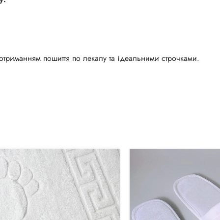
триманням пошиття по лекалу та ідеальними строчками.