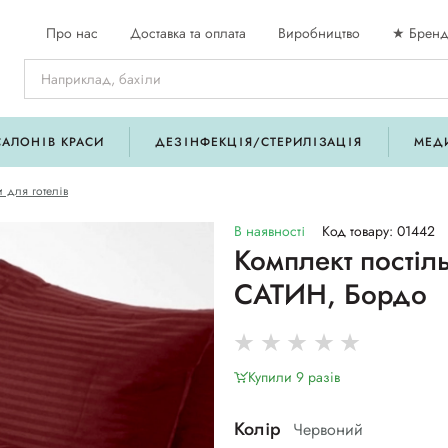
Про нас
Доставка та оплата
Виробництво
★ Бренд
САЛОНІВ КРАСИ
ДЕЗІНФЕКЦІЯ/СТЕРИЛІЗАЦІЯ
МЕД
 для готелів
В наявності
Код товару: 01442
Комплект постіл
САТИН, Бордо
Купили 9 разiв
Колір
Червоний