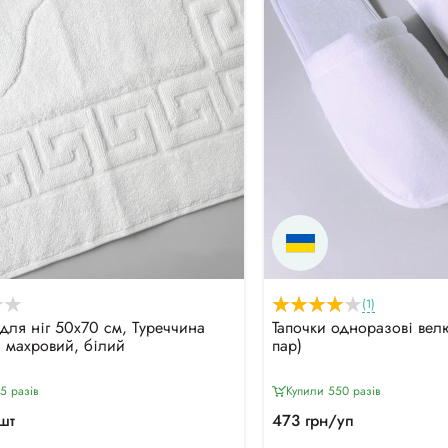
(1)
для ніг 50х70 см, Туреччина
Тапочки одноразові велю
) махровий, білий
пар)
5 разiв
Купили 550 разiв
шт
473 грн/уп