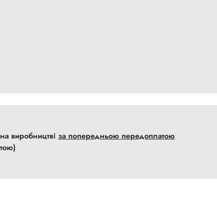
с на виробництві
за попередньою передоплатою
тою)