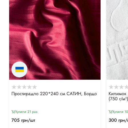
Простирадло 220*240 см САТИН, Бордо
Килимок 
(750 г/м²
Купили 21 раз
Купили 10
705 грн/шт
300 грн/