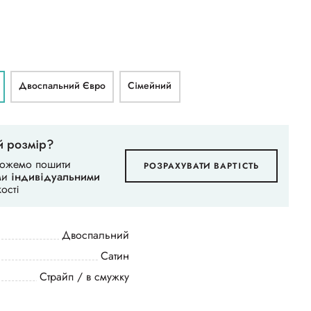
Двоспальний Євро
Сімейний
й розмір?
можемо пошити
РОЗРАХУВАТИ ВАРТІСТЬ
ими
індивідуальними
ості
Двоспальний
Сатин
Страйп / в смужку