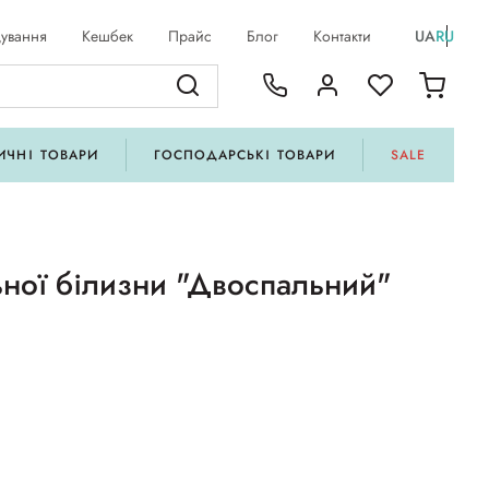
ування
Кешбек
Прайс
Блог
Контакти
UA
RU
ИЧНІ ТОВАРИ
ГОСПОДАРСЬКІ ТОВАРИ
SALE
ьної білизни "Двоспальний"