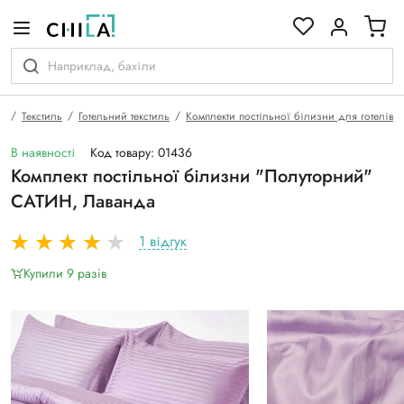
кольоровій гамі
а
Текстиль
Готельний текстиль
Комплекти постільної білизни для готелів
В наявності
Код товару: 01436
Комплект постільної білизни "Полуторний"
САТИН, Лаванда
1 відгук
Купили 9 разiв