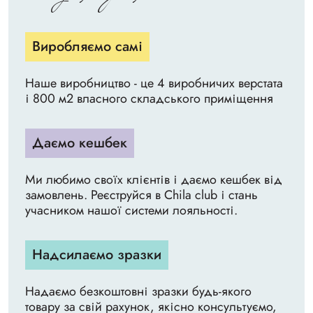
Виробляємо самі
Наше виробництво - це 4 виробничих верстата
і 800 м2 власного складського приміщення
Даємо кешбек
Ми любимо своїх клієнтів і даємо кешбек від
замовлень. Реєструйся в Chila club і стань
учасником нашої системи лояльності.
Надсилаємо зразки
Надаємо безкоштовні зразки будь-якого
товару за свій рахунок, якісно консультуємо,