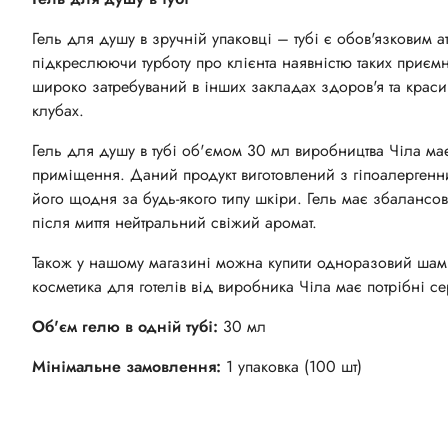
Гель для душу в зручній упаковці – тубі є обов'язковим ат
підкреслюючи турботу про клієнта наявністю таких приємн
широко затребуваний в інших закладах здоров'я та краси: 
клубах.
Гель для душу в тубі об'ємом 30 мл виробництва Чіла м
приміщення. Даний продукт виготовлений з гіпоалергенни
його щодня за будь-якого типу шкіри. Гель має збаланс
після миття нейтральний свіжий аромат.
Також у нашому магазині можна купити одноразовий шампу
косметика для готелів від виробника Чіла має потрібні с
Об'єм гелю в одній тубі:
30 мл
Мінімальне замовлення:
1 упаковка (100 шт)