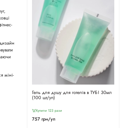
уг,
ковці
ітнес-
 дизайн
вувати
шаючи
я міні-
Гель для душу для готелів в ТУБІ 30мл
(100 шт/уп)
Купили 123 рази
757 грн/уп