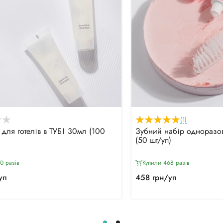
(1)
для готелів в ТУБІ 30мл (100
Зубний набір одноразов
(50 шт/уп)
0 разiв
Купили 468 разiв
уп
458 грн/уп