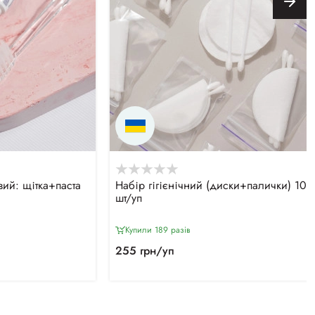
ий: щітка+паста
Набір гігієнічний (диски+палички) 100
шт/уп
Купили 189 разiв
255 грн/уп