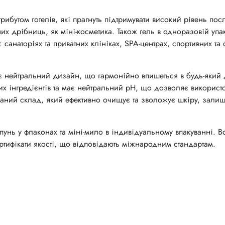
рибутом готелів, які прагнуть підтримувати високий рівень посл
их дрібниць, як міні-косметика. Також гель в одноразовій упа
санаторіях та приватних клініках, SPA-центрах, спортивних та ф
ає нейтральний дизайн, що гармонійно впишеться в будь-який
х інгредієнтів та має нейтральний рН, що дозволяє використо
ований склад, який ефективно очищує та зволожує шкіру, зали
нь у флаконах та міні-мило в індивідуальному впакуванні. Вс
ертифікати якості, що відповідають міжнародним стандартам.