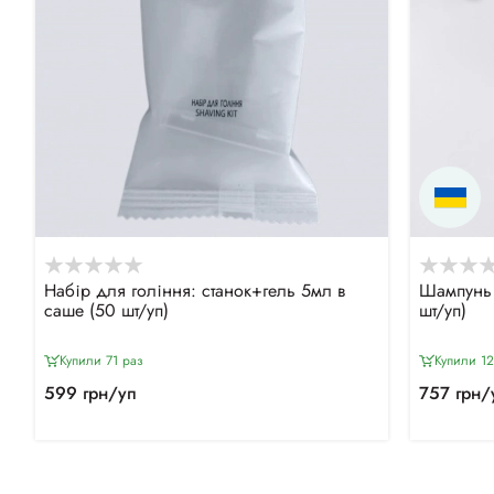
Набір для гоління: станок+гель 5мл в
Шампунь 
саше (50 шт/уп)
шт/уп)
Купили 71 раз
Купили 12
599 грн/уп
757 грн/