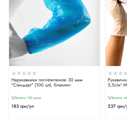
Нарукавники поліетиленові 30 мкм
Рукавички
"Стандарт" (100 шт), блакитні
5,5г/м² 
Купили 102 рази
Купили 44
183 грн/уп
237 грн/