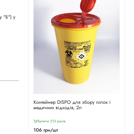
 "Б") у
Контейнер DISPO для збору голок і
медичних відходів, 2л
Купили 213 разiв
106 грн/шт