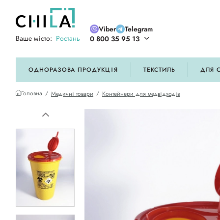
Viber
Telegram
Ваше місто:
Ростань
0 800 35 95 13
ій кольоровій гамі
ОДНОРАЗОВА ПРОДУКЦІЯ
ТЕКСТИЛЬ
ДЛЯ 
Головна
Медичні товари
Контейнери для медвідходів