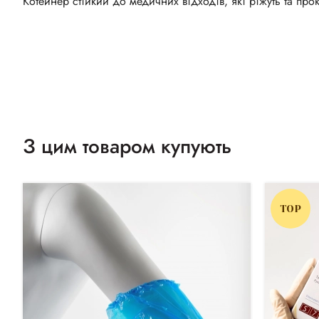
Котейнер стійкий до медичних відходів, які ріжуть та пр
З цим товаром купують
TOP