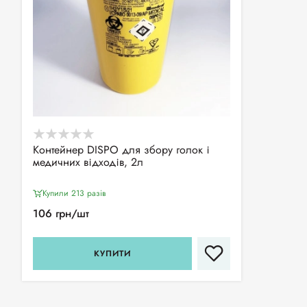
Контейнер DISPO для збору голок і
медичних відходів, 2л
Купили 213 разiв
106 грн/шт
КУПИТИ