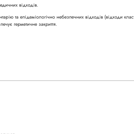
едичних відходів.
тарію та епідеміологічно небезпечних відходів (відходи класу
печує герметичне закриття.