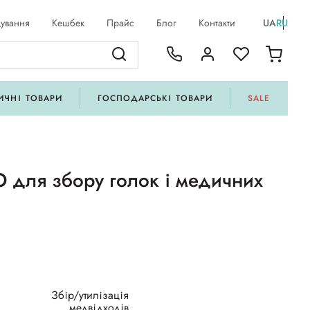
ування
Кешбек
Прайс
Блог
Контакти
UA
RU
ИЧНІ ТОВАРИ
ГОСПОДАРСЬКІ ТОВАРИ
SALE
 для збору голок і медичних
Збір/утилізація
медвідходів