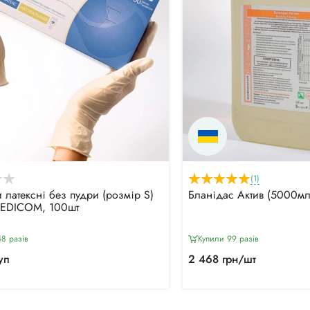
(1)
 латексні без пудри (розмір S)
Бланідас Актив (5000мл
MEDICOM, 100шт
8 разiв
Купили 99 разiв
уп
2 468 грн/шт