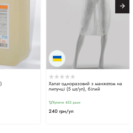
)
Халат одноразовий з манжетом на
липучці (5 шт/уп), білий
Купили 453 рази
240 грн/уп