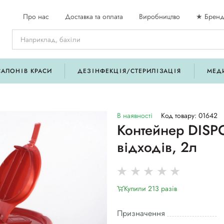
Про нас
Доставка та оплата
Виробництво
★ Бренд
САЛОНІВ КРАСИ
ДЕЗІНФЕКЦІЯ/СТЕРИЛІЗАЦІЯ
МЕД
В наявності
Код товару: 01642
Контейнер DISPO
відходів, 2л
Купили 213 разiв
Призначення