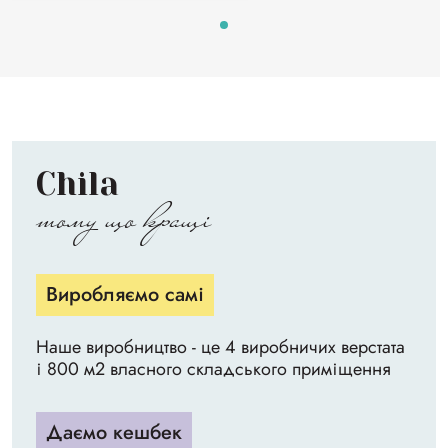
Chila
тому що кращі
Виробляємо самі
Наше виробництво - це 4 виробничих верстата
і 800 м2 власного складського приміщення
Даємо кешбек