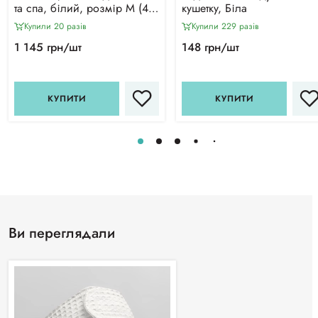
та спа, білий, розмір М (46-
кушетку, Біла
48) CHILA™
Купили 20 разiв
Купили 229 разiв
1 145 грн/шт
148 грн/шт
КУПИТИ
КУПИТИ
Ви переглядали