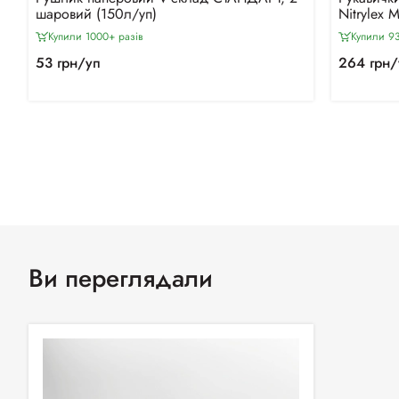
шаровий (150л/уп)
Nitrylex 
Купили 1000+ разiв
Купили 9
53 грн/уп
264 грн/
Ви переглядали