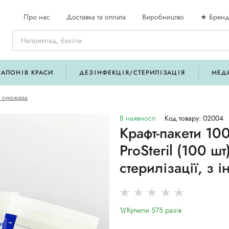
Про нас
Доставка та оплата
Виробництво
★ Бренд
САЛОНІВ КРАСИ
ДЕЗІНФЕКЦІЯ/СТЕРИЛІЗАЦІЯ
МЕД
я сухожара
В наявності
Код товару: 02004
Крафт-пакети 10
ProSteril (100 шт
стерилізації, з 
Купили 575 разiв