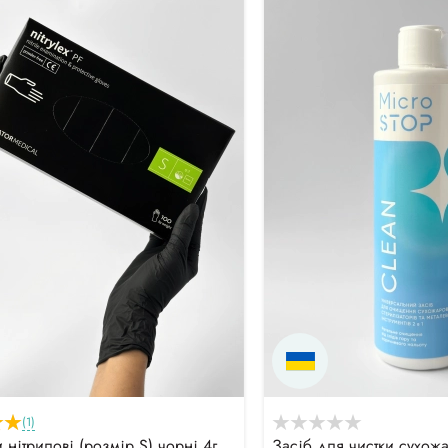
(1)
 нітрилові (розмір S) чорні 4г
Засіб для чистки сухож