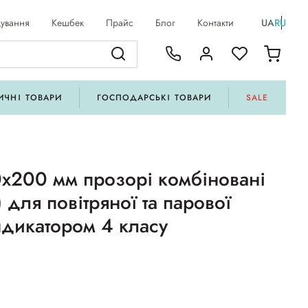
ування
Кешбек
Прайс
Блог
Контакти
UA
RU
ИЧНІ ТОВАРИ
ГОСПОДАРСЬКІ ТОВАРИ
SALE
0х200 мм прозорі комбіновані
) для повітряної та парової
індикатором 4 класу