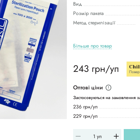
Вид
Розмір пакета
Метод стерилізації
Більше про товар
243 грн/уп
Chi
Повер
Оптові ціни
Застосовуються на замовлення за
236 грн/уп
229 грн/уп