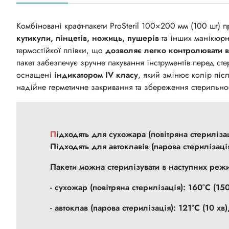
Комбіновані крафт-пакети ProSteril 100×200 мм (100 шт) 
кутикули, пінцетів, ножиць, пушерів
та інших манікюрни
термостійкої плівки, що
дозволяє легко контролювати в
пакет забезпечує зручне пакування інструментів перед сте
оснащені
індикатором IV класу
, який змінює колір піс
надійне герметичне закривання та збереження стерильнос
Підходять для сухожара (повітряна стериліз
Підходять для автоклавів (парова стерилізац
Пакети можна стерилізувати в наступних реж
- сухожар (повітряна стерилізація):
160°С (150
- автоклав (парова стерилізація):
121°С (10 хв)