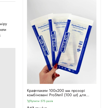
міру
кети
є
Крафт-пакети 100х200 мм прозорі
комбіновані ProSteril (100 шт) для
повітряної та парової стерилізації, з
Купили 575 разiв
індикатором 4 класу