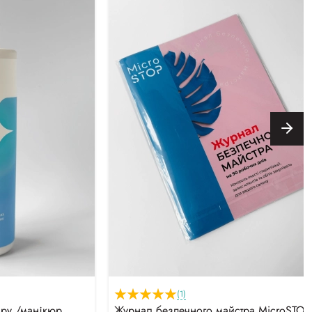
(1)
ару /манікюр.
Журнал безпечного майстра MicroSTOP