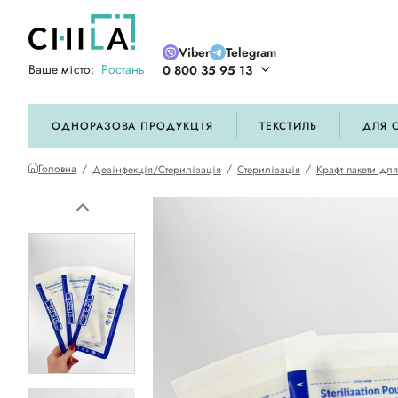
Viber
Telegram
Ваше місто:
Ростань
0 800 35 95 13
ій кольоровій гамі
ОДНОРАЗОВА ПРОДУКЦІЯ
ТЕКСТИЛЬ
ДЛЯ 
Головна
Дезінфекція/Стерилізація
Стерилізація
Крафт пакети дл