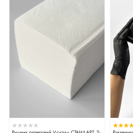
Рушник паперовий V-склад СТАНДАРТ, 2-
Рукавички