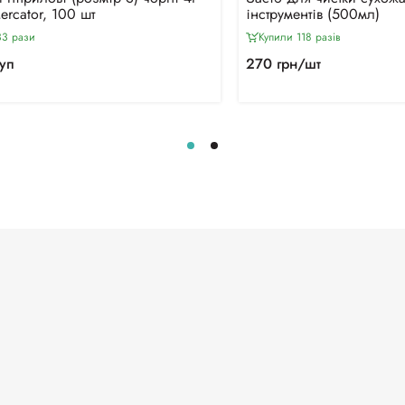
Mercator, 100 шт
інструментів (500мл)
33 рази
Купили 118 разiв
уп
270 грн/шт