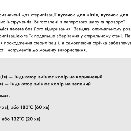
призначені для стерилізації
кусачок для нігтів, кусачок для
х інструментів. Виготовлені з паперового шару та прозорої
міст пакета
без його відкривання. Завдяки оптимальному роз
рилізацією та їх подальше зберігання у стерильному стані. Па
ля проходження стерилізації, а самоклеюча стрічка забезпечу
ті інструментів до моменту використання.
ація) — індикатор змінює колір на коричневий
ія) — індикатор змінює колір на зелений
имах:
 хв), або 180°С (60 хв)
, або 132°С (20 хв)