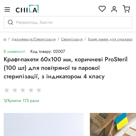
кольоровій гамі
овна
Дезінфекція/Стерилізація
Стерилізація
Крафт пакети для сухожара
В наявності
Код товару: 02007
Крафт-пакети 60х100 мм, коричневі ProSteril
(100 шт) для повітряної та парової
стерилізації, з індикатором 4 класу
Купили 173 рази