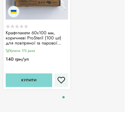
Крафт-пакети 60х100 мм,
коричневі ProSteril (100 шт)
для повітряної та парової
стерилізації, з індикатором 4
Купили 173 рази
класу
140 грн/уп
КУПИТИ