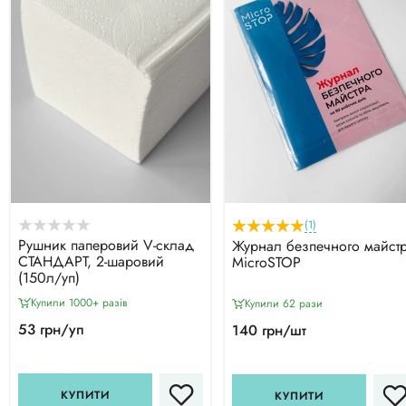
(1)
Рушник паперовий V-склад
Журнал безпечного майст
СТАНДАРТ, 2-шаровий
MicroSTOP
(150л/уп)
Купили 1000+ разiв
Купили 62 рази
53 грн/уп
140 грн/шт
КУПИТИ
КУПИТИ