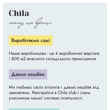
Chila
тому що кращі
Виробляємо самі
Наше виробництво - це 4 виробничих верстата
і 800 м2 власного складського приміщення
Даємо кешбек
Ми любимо своїх клієнтів і даємо кешбек від
замовлень. Реєструйся в Chila club і стань
учасником нашої системи лояльності.