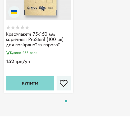
Крафт-пакети 75х150 мм
коричневі ProSteril (100 шт)
для повітряної та парової
стерилізації, з індикатором 4
Купили 233 рази
класу
152 грн/уп
КУПИТИ