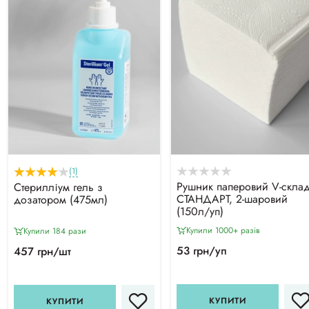
(1)
Рушник паперовий V-скла
Стерилліум гель з
СТАНДАРТ, 2-шаровий
дозатором (475мл)
(150л/уп)
Купили 1000+ разiв
Купили 184 рази
53 грн/уп
457 грн/шт
КУПИТИ
КУПИТИ