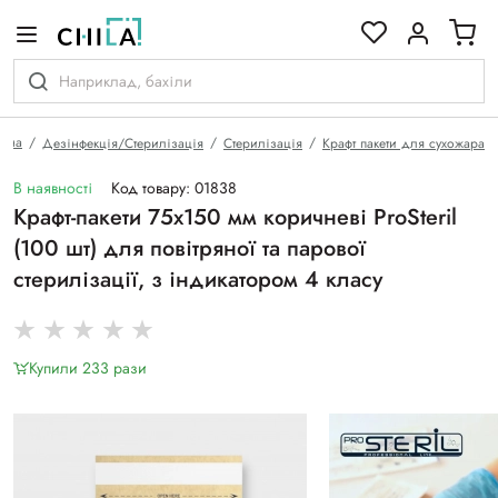
кольоровій гамі
овна
Дезінфекція/Стерилізація
Стерилізація
Крафт пакети для сухожара
В наявності
Код товару: 01838
Крафт-пакети 75х150 мм коричневі ProSteril
(100 шт) для повітряної та парової
стерилізації, з індикатором 4 класу
Купили 233 рази