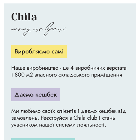
Chila
тому що кращі
Виробляємо самі
Наше виробництво - це 4 виробничих верстата
і 800 м2 власного складського приміщення
Даємо кешбек
Ми любимо своїх клієнтів і даємо кешбек від
замовлень. Реєструйся в Chila club і стань
учасником нашої системи лояльності.