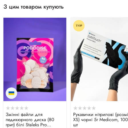
З цим товаром купують
TOP
Змінні файли для
Рукавички нітрилові (розм
педикюрного диска (80
XS) чорні 5г Medicom, 100
грит) білі Staleks Pro
шт