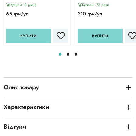
PodoDisc M (50 шт)
Купили 18 разiв
Купили 173 рази
65 грн/уп
310 грн/уп
КУПИТИ
КУПИТИ
Опис товару
Характеристики
Відгуки