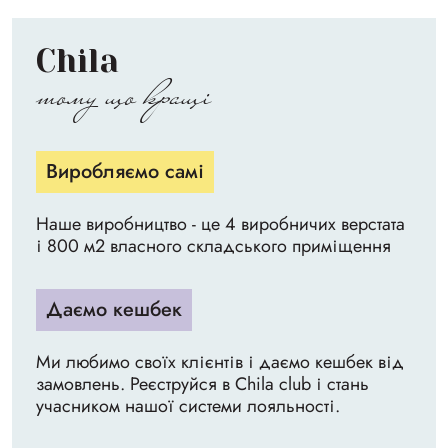
Chila
тому що кращі
Виробляємо самі
Наше виробництво - це 4 виробничих верстата
і 800 м2 власного складського приміщення
Даємо кешбек
Ми любимо своїх клієнтів і даємо кешбек від
замовлень. Реєструйся в Chila club і стань
учасником нашої системи лояльності.