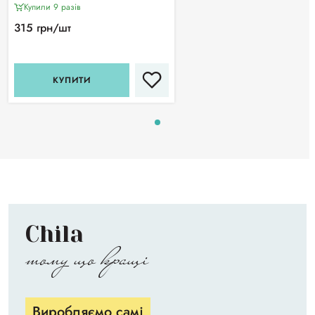
"напівсфера" та піка)
Купили 9 разiв
315 грн/шт
КУПИТИ
Chila
тому що кращі
Виробляємо самі