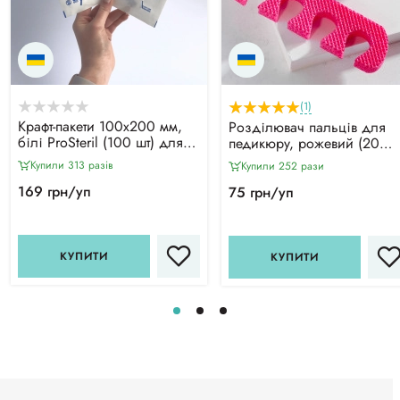
(1)
Крафт-пакети 100х200 мм,
Розділювач пальців для
білі ProSteril (100 шт) для
педикюру, рожевий (20
повітряної та парової
пар/уп)
Купили 313 разiв
Купили 252 рази
стерилізації, з індикатором
4 класу
169 грн/уп
75 грн/уп
КУПИТИ
КУПИТИ