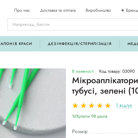
Про нас
Доставка та оплата
Виробництво
★ Бренд
САЛОНІВ КРАСИ
ДЕЗІНФЕКЦІЯ/СТЕРИЛІЗАЦІЯ
МЕД
В наявності
Код товару: 03090
Мікроаплікатори 
тубусі, зелені (1
1 відгук
Купили 98 разiв
Розмір