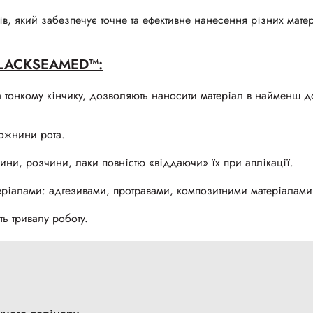
в, який забезпечує точне та ефективне нанесення різних матер
 BLACKSEAMED™:
а
тонкому кінчику, дозволяють наносити матеріал в найменш д
ожнини рота.
ини, розчини, лаки повністю «віддаючи» їх при аплікації.
еріалами: адгезивами, протравами, композитними матеріалами
ь тривалу роботу.