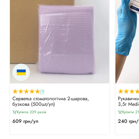
(1)
Серветка стоматологічна 2-шарова,
Рукавички
бузкова (500шт/уп)
3,5г Med
Купили 229 разiв
Купили 21
609 грн/уп
240 грн/