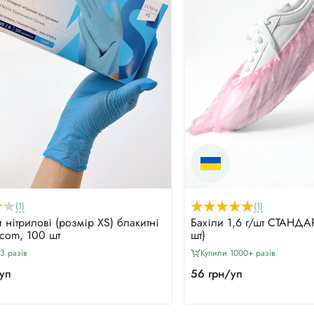
(1)
(1)
 нітрилові (розмір XS) блакитні
Бахіли 1,6 г/шт СТАНДАР
icom, 100 шт
шт)
3 разiв
Купили 1000+ разiв
уп
56 грн/уп