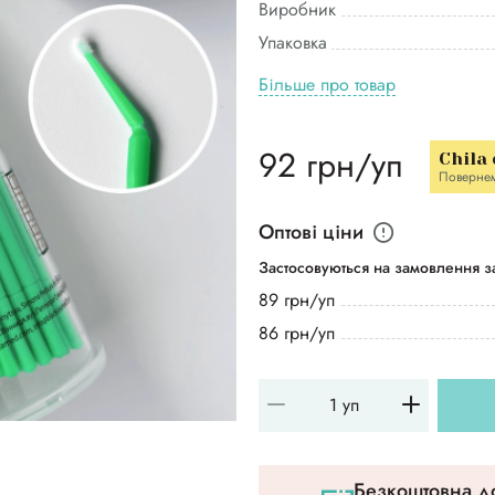
Виробник
Упаковка
Більше про товар
92 грн/уп
Chila
Поверне
Оптові ціни
Застосовуються на замовлення за
89 грн/уп
86 грн/уп
Безкоштовна до