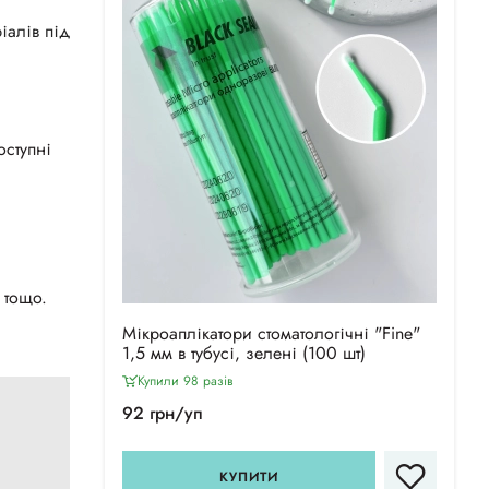
іалів під
оступні
 тощо.
Мікроаплікатори стоматологічні "Fine"
1,5 мм в тубусі, зелені (100 шт)
Купили 98 разiв
92 грн/уп
КУПИТИ