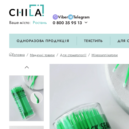
Viber
Telegram
Ваше місто:
Ростань
0 800 35 95 13
ій кольоровій гамі
ОДНОРАЗОВА ПРОДУКЦІЯ
ТЕКСТИЛЬ
ДЛЯ 
Головна
Медичні товари
Для стоматології
Мікроаплікатори