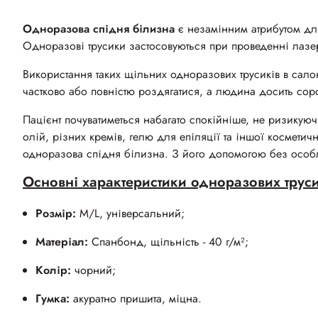
Одноразова спідня білизна
є незамінним атрибутом для
Одноразові трусики застосовуються при проведенні лазерн
Використання таких щільних одноразових трусиків в сало
частково або повністю роздягатися, а людина досить сор
Пацієнт почуватиметься набагато спокійніше, не ризикую
олій, різних кремів, гелю для епіляції та іншої косметич
одноразова спідня білизна. З його допомогою без особл
Основні характеристики одноразових труси
Розмір:
M/L, універсальний;
Матеріал:
Спанбонд, щільність - 40 г/м²;
Колір:
чорний;
Гумка:
акуратно пришита, міцна.