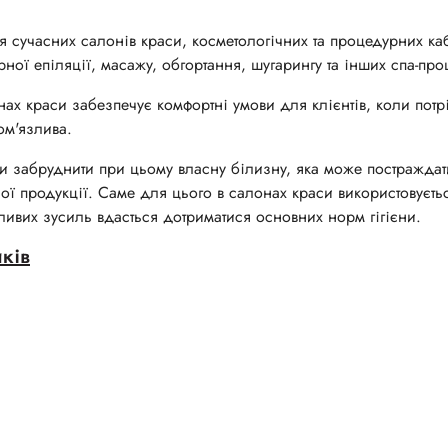
 сучасних салонів краси, косметологічних та процедурних каб
ої епіляції, масажу, обгортання, шугарингу та інших спа-про
нах краси забезпечує комфортні умови для клієнтів, коли потр
ом'язлива.
чи забруднити при цьому власну білизну, яка може постраждат
ної продукції. Саме для цього в салонах краси використовуєть
ивих зусиль вдасться дотриматися основних норм гігієни.
ків