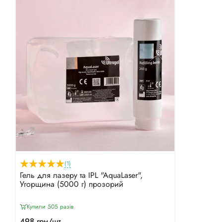
(1)
Гель для лазеру та IPL "AquaLaser",
Угорщина (5000 г) прозорий
Купили 505 разiв
498 грн/шт