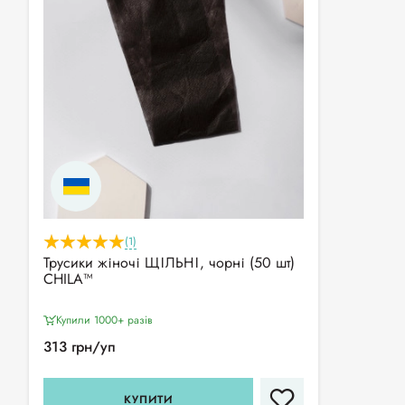
(1)
Трусики жіночі ЩІЛЬНІ, чорні (50 шт)
CHILA™
Купили 1000+ разiв
313 грн/уп
КУПИТИ