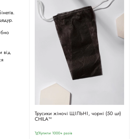
інетів.
цедур.
ібно
и від
ся
Трусики жіночі ЩІЛЬНІ, чорні (50 шт)
CHILA™
Купили 1000+ разiв