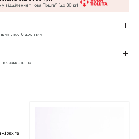
 у відділення “Нова Пошта” (до 30 кг)
іший спосіб доставки
нів безкоштовно
змірах та