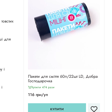
 товстих
ші для
у і
Пакети для сміття 60л/22шт LD, Добра
Господарочка
 і
Купили 474 рази
116 грн/уп
КУПИТИ