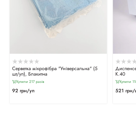
Серветка мікрофібра "Універсальна" (5
Диспенсе
шт/уп), Блакитна
К.40
Купили 217 разiв
Купили 11
92 грн/уп
521 грн/