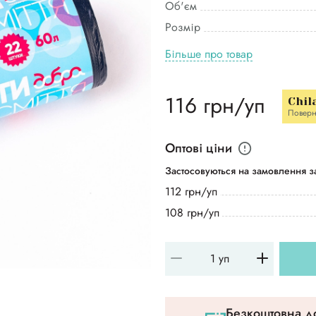
Об'єм
Розмір
Більше про товар
116 грн/уп
Chil
Поверн
Оптові ціни
Застосовуються на замовлення за
112 грн/уп
108 грн/уп
Безкоштовна до