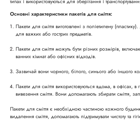
типах і використовуються для зберігання і транспортуванн
Основні характеристики пакетів для сміття:
Пакети для сміття виготовлені з поліетилену (пластику).
для важких або гострих предметів.
Пакети для сміття можуть бути різних розмірів, включаю
ванних кімнат або офісних відходів.
Зазвичай вони чорного, білого, синього або іншого кол
Пакети для сміття використовуються вдома, в офісах, в
вивезення сміття. Вони допомагають збирати сміття, з
Пакети для сміття є необхідною частиною кожного будин
видалення сміття, допомагають підтримувати чистоту та гігі