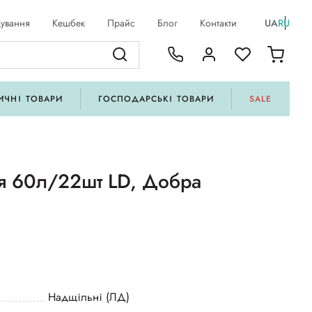
ування
Кешбек
Прайс
Блог
Контакти
UA
RU
ИЧНІ ТОВАРИ
ГОСПОДАРСЬКІ ТОВАРИ
SALE
тя 60л/22шт LD, Добра
Надщільні (ЛД)