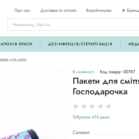
Про нас
Доставка та оплата
Виробництво
★ Бренд
САЛОНІВ КРАСИ
ДЕЗІНФЕКЦІЯ/СТЕРИЛІЗАЦІЯ
МЕД
акети для сміття
В наявності
Код товару: 00787
Пакети для сміт
Господарочка
Купили 474 рази
Сегмент