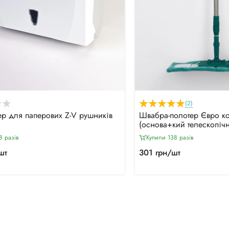
(2)
р для паперових Z-V рушників
Швабра-полотер Євро ко
(основа+кий телескопіч
(42*13см)
8 разiв
Купили 138 разiв
шт
301 грн/шт