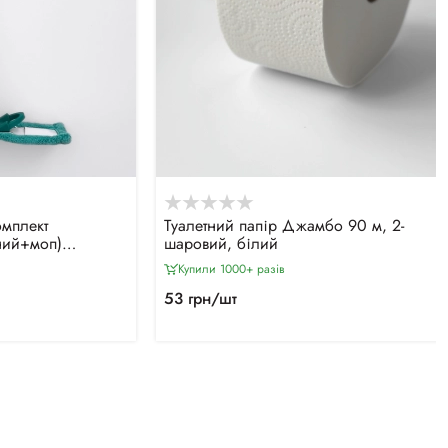
мплект
Туалетний папір Джамбо 90 м, 2-
ний+моп)
шаровий, білий
Купили 1000+ разiв
53 грн/шт