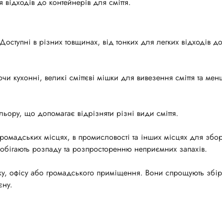
я відходів до контейнерів для сміття.
 Доступні в різних товщинах, від тонких для легких відходів до
чи кухонні, великі сміттєві мішки для вивезення сміття та мен
ьору, що допомагає відрізняти різні види сміття.
 громадських місцях, в промисловості та інших місцях для збор
апобігають розпаду та розпросторенню неприємних запахів.
ку, офісу або громадського приміщення. Вони спрощують збір
єну.