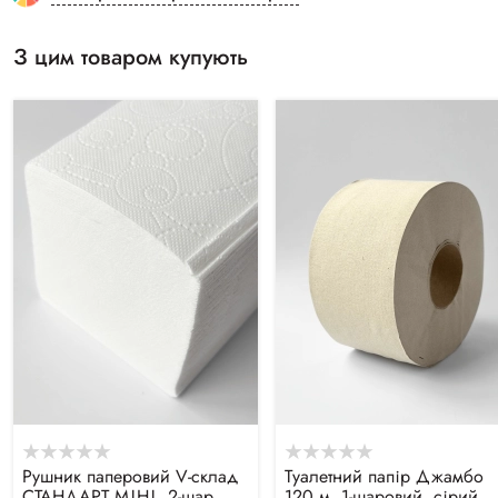
З цим товаром купують
Рушник паперовий V-склад
Туалетний папір Джамбо
СТАНДАРТ МІНІ, 2-шар.
120 м, 1-шаровий, сірий