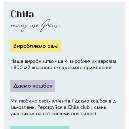
Chila
тому що кращі
Виробляємо самі
Наше виробництво - це 4 виробничих верстата
і 800 м2 власного складського приміщення
Даємо кешбек
Ми любимо своїх клієнтів і даємо кешбек від
замовлень. Реєструйся в Chila club і стань
учасником нашої системи лояльності.