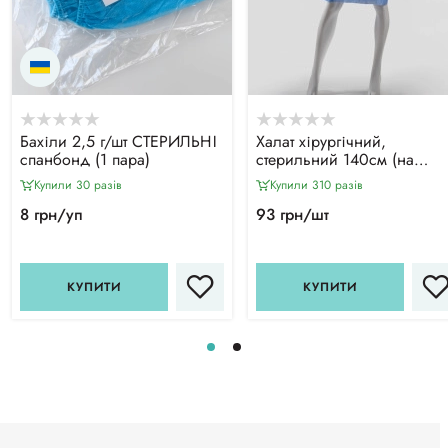
Бахіли 2,5 г/шт СТЕРИЛЬНІ
Халат хірургічний,
спанбонд (1 пара)
стерильний 140см (на
зав'язках), СМС
Купили 30 разiв
Купили 310 разiв
8 грн/уп
93 грн/шт
КУПИТИ
КУПИТИ