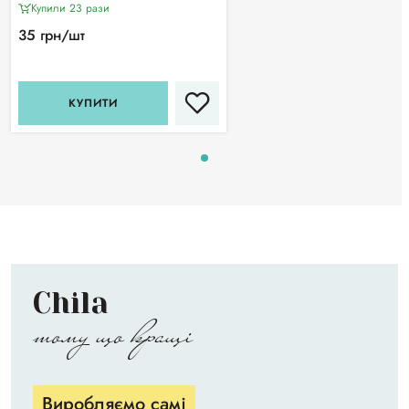
Білосніжка (1 шт)
Купили 23 рази
35 грн/шт
КУПИТИ
Chila
тому що кращі
Виробляємо самі