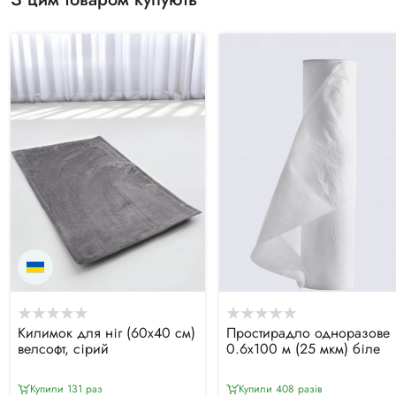
Килимок для ніг (60х40 см)
Простирадло одноразове
велсофт, сірий
0.6х100 м (25 мкм) біле
Купили 131 раз
Купили 408 разiв