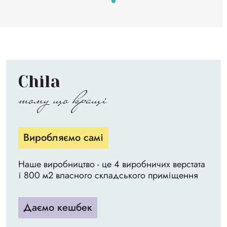
Chila
тому що кращі
Виробляємо самі
Наше виробництво - це 4 виробничих верстата
і 800 м2 власного складського приміщення
Даємо кешбек