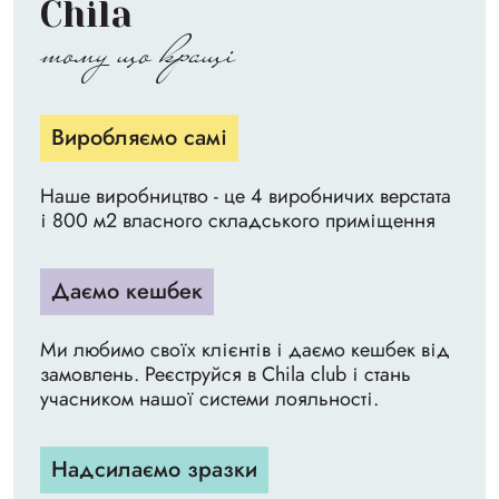
Chila
тому що кращі
Виробляємо самі
Наше виробництво - це 4 виробничих верстата
і 800 м2 власного складського приміщення
Даємо кешбек
Ми любимо своїх клієнтів і даємо кешбек від
замовлень. Реєструйся в Chila club і стань
учасником нашої системи лояльності.
Надсилаємо зразки