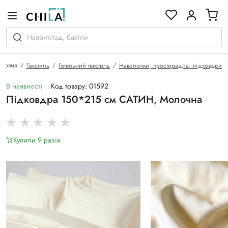
кольоровій гамі
оловна
Текстиль
Готельний текстиль
Наволочки, простирадла, підковдри
В наявності
Код товару: 01592
Підковдра 150*215 см САТИН, Молочна
Купили 9 разiв