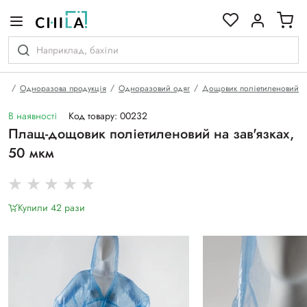
кольоровій гамі
на
Одноразова продукція
Одноразовий одяг
Дощовик поліетиленовий
В наявності
Код товару: 00232
Плащ-дощовик поліетиленовий на зав'язках,
50 мкм
Купили 42 рази