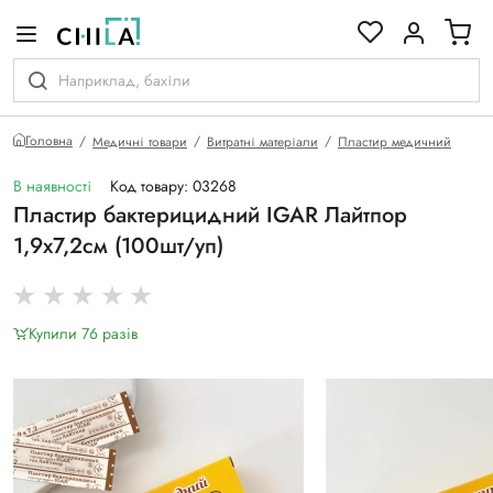
кольоровій гамі
Головна
Медичні товари
Витратні матеріали
Пластир медичний
В наявності
Код товару: 03268
Пластир бактерицидний IGAR Лайтпор
1,9х7,2см (100шт/уп)
Купили 76 разiв