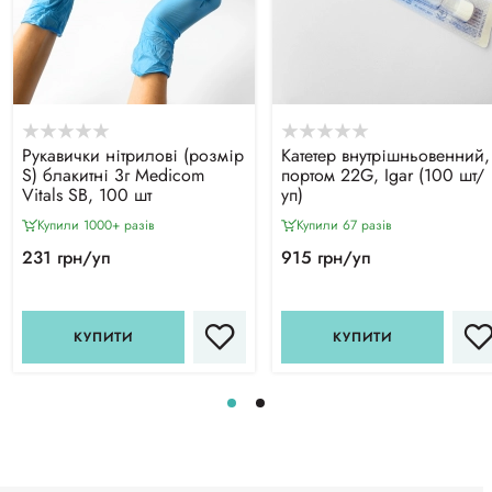
Рукавички нітрилові (розмір
Катетер внутрішньовенний,
S) блакитні 3г Medicom
портом 22G, Igar (100 шт/
Vitals SB, 100 шт
уп)
Купили 1000+ разiв
Купили 67 разiв
231 грн/уп
915 грн/уп
КУПИТИ
КУПИТИ