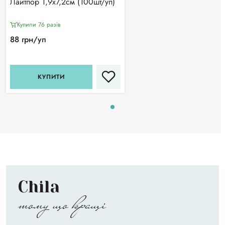
Лайтпор 1,9х7,2см (100шт/уп)
Купили 76 разiв
88 грн/уп
КУПИТИ
Chila
тому що кращі