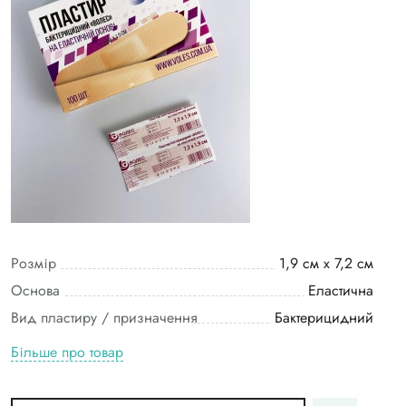
Розмір
1,9 см х 7,2 см
Основа
Еластична
Вид пластиру / призначення
Бактерицидний
Більше про товар