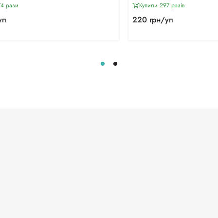
74 рази
Купили 297 разiв
уп
220 грн/уп