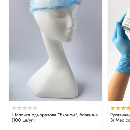
Шапочка одноразова "Економ", блакитна
Рукавички
(100 шт/уп)
3г Medico