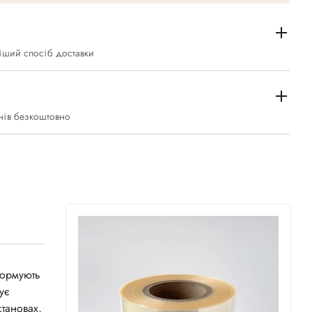
іший спосіб доставки
нів безкоштовно
формують
ує
становах,