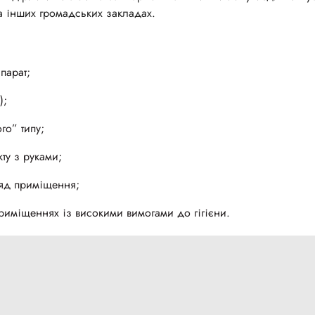
а інших громадських закладах.
парат;
);
го” типу;
кту з руками;
ляд приміщення;
приміщеннях із високими вимогами до гігієни.