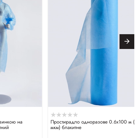
езинкою на
Простирадло одноразове 0.6х100 м (2
тний
мкм) блакитне