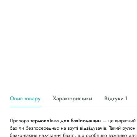
Опис товару
Характеристики
Відгуки 1
Прозора
термоплівка для бахіломашин
— це витратний 
бахіли безпосередньо на взутті відвідувачів. Такий руло
безконтактне надягання бахіл, що особливо важливо для п