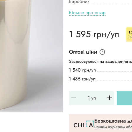
Виробник
Більше про товар
1 595 грн/уп
C
П
Оптові ціни
Застосовуються на замовлення за
1 540 грн/уп
1 485 грн/уп
Безкоштовна до
нашим курʼєром або