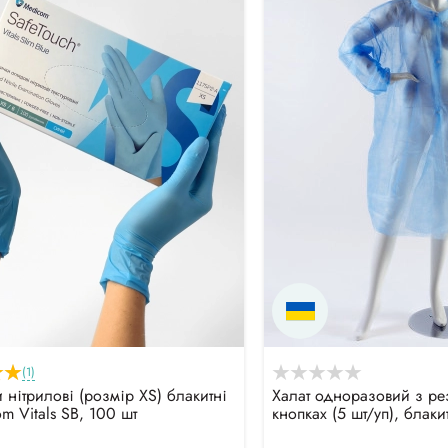
(1)
 нітрилові (розмір XS) блакитні
Халат одноразовий з р
m Vitals SB, 100 шт
кнопках (5 шт/уп), блаки