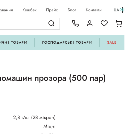
ування
Кешбек
Прайс
Блог
Контакти
UA
RU
ИЧНІ ТОВАРИ
ГОСПОДАРСЬКІ ТОВАРИ
SALE
ломашин прозора (500 пар)
2,8 г/шт (28 мікрон)
Міцні