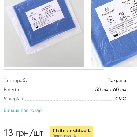
Тип виробу
Покриття
Розмір
50 см х 60 см
Матеріал
СМС
Більше про товар
13 грн/шт
Chila cashback
Повернемо 1%