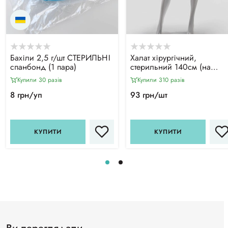
Бахіли 2,5 г/шт СТЕРИЛЬНІ
Халат хірургічний,
спанбонд (1 пара)
стерильний 140см (на
зав'язках), СМС
Купили 30 разiв
Купили 310 разiв
8 грн/уп
93 грн/шт
КУПИТИ
КУПИТИ