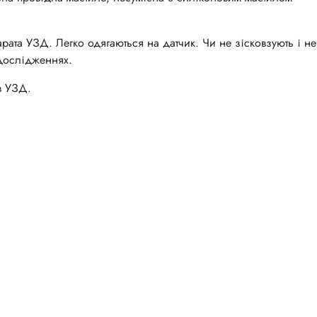
рата УЗД. Легко одягаються на датчик. Чи не зісковзують і не
дослідженнях.
в УЗД.