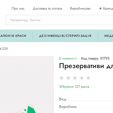
Про нас
Доставка та оплата
Виробництво
★ Бренд
САЛОНІВ КРАСИ
ДЕЗІНФЕКЦІЯ/СТЕРИЛІЗАЦІЯ
МЕД
ля УЗД
В наявності
Код товару: 01793
Презервативи д
Купили 127 разiв
Вид
Виробник