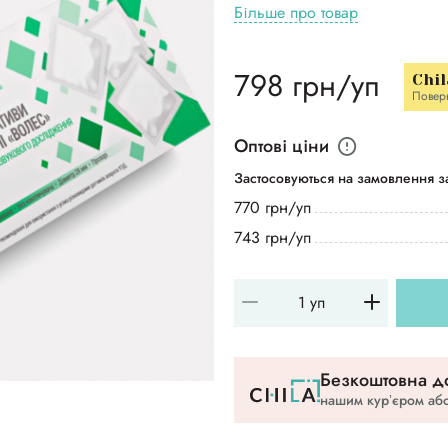
Більше про товар
798 грн/уп
Chil
Повер
Оптові ціни
Застосовуються на замовлення за
770 грн/уп
743 грн/уп
Безкоштовна до
нашим курʼєром або