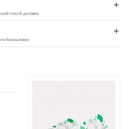
іший спосіб доставки
нів безкоштовно