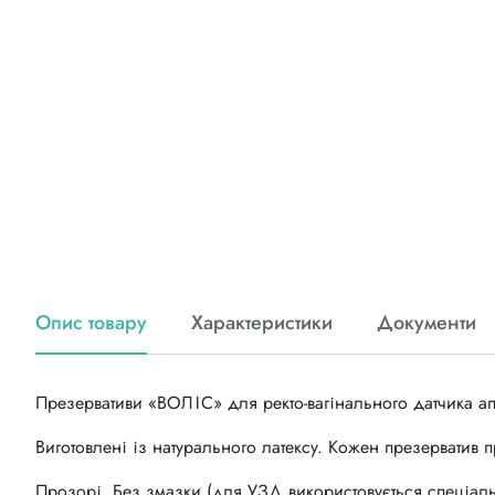
Опис товару
Характеристики
Документи
Презервативи «ВОЛІС» для ректо-вагінального датчика а
Виготовлені із натурального латексу. Кожен презерватив 
Прозорі. Без змазки (для УЗД використовується спеціал