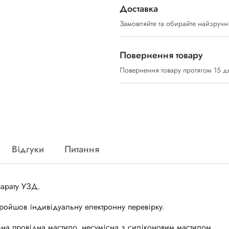
Доставка
Замовляйте та обирайте найзручн
Повернення товару
Повернення товару протягом 15 д
Відгуки
Питання
парату УЗД.
пройшов індивідуальну електронну перевірку.
ьна провідна мастило, несумісна з силіконовим мастилом