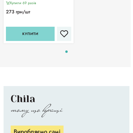
УЗД
Купили 69 разiв
273 грн/шт
КУПИТИ
Chila
тому що кращі
Виробляємо самі