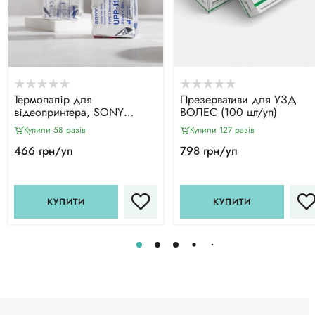
Термопапір для
Презервативи для УЗД
відеопринтера, SONY
ВОЛЕС (100 шт/уп)
UPP110 S (110ммх20м)
Купили 58 разiв
Купили 127 разiв
466 грн/уп
798 грн/уп
КУПИТИ
КУПИТИ