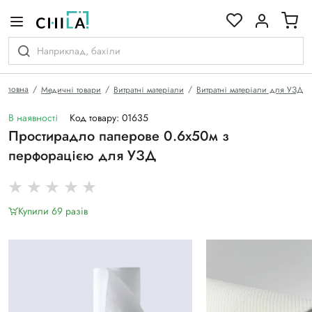
кольоровій гамі
Головна
Медичні товари
Витратні матеріали
Витратні матеріали для УЗД
В наявності
Код товару: 01635
Простирадло паперове 0.6х50м з
перфорацією для УЗД
Купили 69 разiв