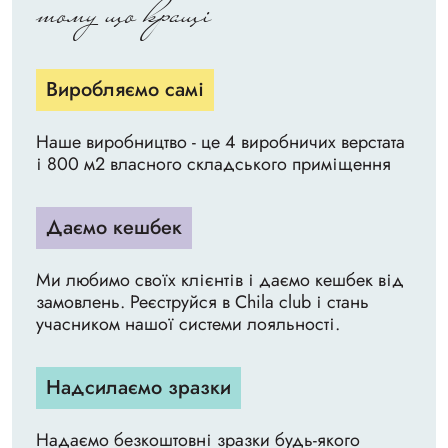
тому що кращі
Виробляємо самі
Наше виробництво - це 4 виробничих верстата
і 800 м2 власного складського приміщення
Даємо кешбек
Ми любимо своїх клієнтів і даємо кешбек від
замовлень. Реєструйся в Chila club і стань
учасником нашої системи лояльності.
Надсилаємо зразки
Надаємо безкоштовні зразки будь-якого