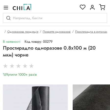
кольоровій гамі
на
Одноразова продукція
Покриття одноразові
Простирадла в рулонах
В наявності
Код товару: 00279
Простирадло одноразове 0.8х100 м (20
мкм) чорне
Купили 1000+ разiв